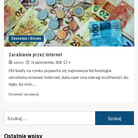
Ekonomia i Biznes
Zarabianie przez internet
admin
21 października, 2019
0
Od kiedy na rynku pojawiła się najnowsza technologia
określana mianem Internet, dała nam ona szereg możliwości do
tego, by móc...
Dowiedz
Dowiedz się więcej
się
więcej
o
Szukaj:
Zarabianie
przez
internet
Ostatnie wpisy