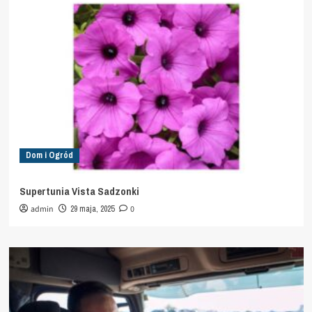
Dom i Ogród
Supertunia Vista Sadzonki
admin
29 maja, 2025
0