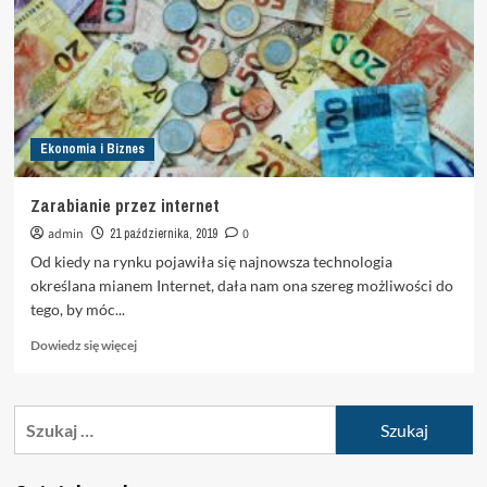
Ekonomia i Biznes
Zarabianie przez internet
admin
21 października, 2019
0
Od kiedy na rynku pojawiła się najnowsza technologia
określana mianem Internet, dała nam ona szereg możliwości do
tego, by móc...
Dowiedz
Dowiedz się więcej
się
więcej
o
Szukaj:
Zarabianie
przez
internet