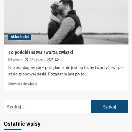
Aktualności
To podobieństwa tworzą związki
admin
12 stycznia, 2022
0
Nie oszukujmy się – pożądanie nie jest po to, by tworzyć związki
aż do grobowej deski. Pożądanie jest po to,...
Dowiedz
Dowiedz się więcej
się
więcej
o
Szukaj:
To
podobieństwa
tworzą
Ostatnie wpisy
związki