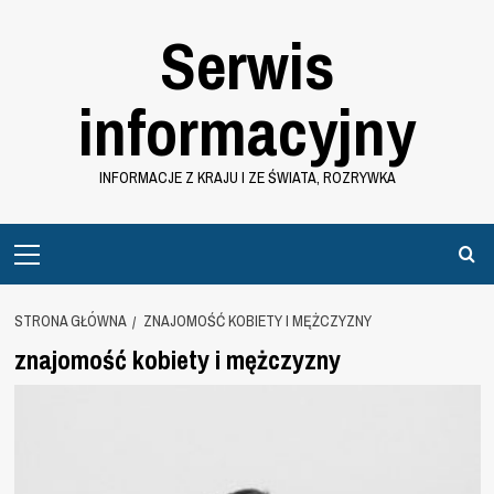
Przejdź
Serwis
do
treści
informacyjny
INFORMACJE Z KRAJU I ZE ŚWIATA, ROZRYWKA
Primary
Menu
STRONA GŁÓWNA
ZNAJOMOŚĆ KOBIETY I MĘŻCZYZNY
znajomość kobiety i mężczyzny