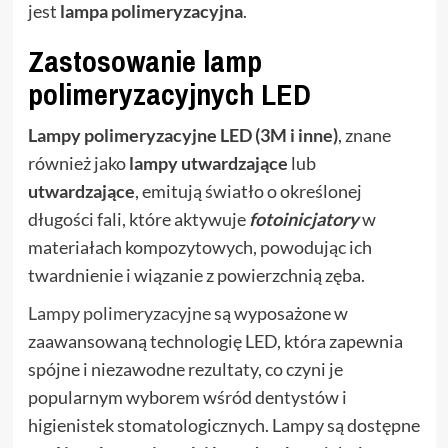
jest
lampa polimeryzacyjna
.
Zastosowanie lamp
polimeryzacyjnych LED
Lampy polimeryzacyjne LED (3M i inne)
, znane
również jako
lampy utwardzające
lub
utwardzające
, emitują światło o określonej
długości fali, które aktywuje
fotoinicjatory
w
materiałach kompozytowych, powodując ich
twardnienie i wiązanie z powierzchnią zęba.
Lampy polimeryzacyjne
są wyposażone w
zaawansowaną technologię LED, która zapewnia
spójne i niezawodne rezultaty, co czyni je
popularnym wyborem wśród dentystów i
higienistek stomatologicznych. Lampy są dostępne