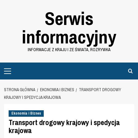
Przejdź
Serwis
do
treści
informacyjny
INFORMACJE Z KRAJU I ZE ŚWIATA, ROZRYWKA
Primary
Menu
STRONA GŁÓWNA
EKONOMIA I BIZNES
TRANSPORT DROGOWY
KRAJOWY I SPEDYCJA KRAJOWA
Ekonomia i Biznes
Transport drogowy krajowy i spedycja
krajowa