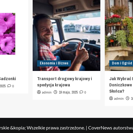
Ekonomia i Biznes
Dom i Ogród
Sadzonki
Transport drogowy krajowy i
Jak Wybrać 
spedycja krajowa
Doniczkowe d
2025
0
Słońca?
admin
19 maja, 2025
0
admin
1
skie &kopia; Wszelkie prawa zastrzeżone.
|
CoverNews
autorstw