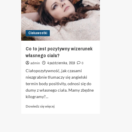
Ciekawostki
Co to jest pozytywny wizerunek
własnego ciała?
admin
4 października, 2019
0
Ciałopozytywność, jak czasami
niezgrabnie tłumaczy się angielski
termin body positivity, odnosi się do
dumy z własnego ciała. Mamy zbędne
kilogramy?...
Dowiedz
Dowiedz się więcej
się
więcej
o
Co