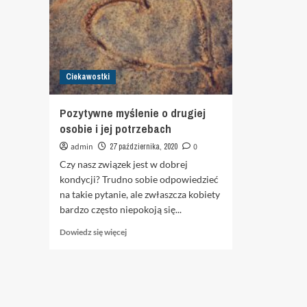
Ciekawostki
Pozytywne myślenie o drugiej
osobie i jej potrzebach
admin
27 października, 2020
0
Czy nasz związek jest w dobrej
kondycji? Trudno sobie odpowiedzieć
na takie pytanie, ale zwłaszcza kobiety
bardzo często niepokoją się...
Dowiedz
Dowiedz się więcej
się
więcej
o
Pozytywne
myślenie