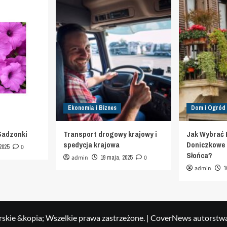
Ekonomia i Biznes
Dom i Ogród
Sadzonki
Transport drogowy krajowy i
Jak Wybrać 
spedycja krajowa
Doniczkowe d
2025
0
Słońca?
admin
19 maja, 2025
0
admin
1
skie &kopia; Wszelkie prawa zastrzeżone.
|
CoverNews
autorstw