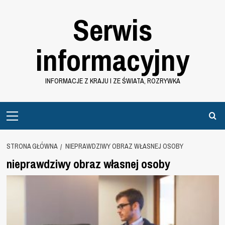
Przejdź
Serwis
do
treści
informacyjny
INFORMACJE Z KRAJU I ZE ŚWIATA, ROZRYWKA
Primary
Menu
STRONA GŁÓWNA
NIEPRAWDZIWY OBRAZ WŁASNEJ OSOBY
nieprawdziwy obraz własnej osoby