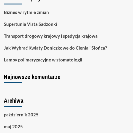
utopimy
randkę
Biznes w rytmie zmian
w
słowach?
Supertunia Vista Sadzonki
Transport drogowy krajowy i spedycja krajowa
Jak Wybrać Kwiaty Doniczkowe do Cienia i Słońca?
Lampy polimeryzacyjne w stomatologii
Najnowsze komentarze
Archiwa
październik 2025
maj 2025