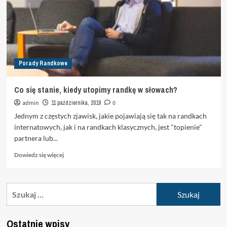
Porady Randkowe
Co się stanie, kiedy utopimy randkę w słowach?
admin
11 października, 2019
0
Jednym z częstych zjawisk, jakie pojawiają się tak na randkach
internatowych, jak i na randkach klasycznych, jest "topienie"
partnera lub...
Dowiedz
Dowiedz się więcej
się
więcej
o
Szukaj:
Co
się
stanie,
Ostatnie wpisy
kiedy