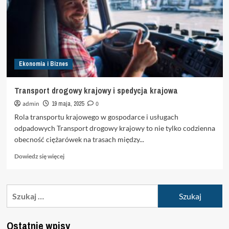
Ekonomia i Biznes
Transport drogowy krajowy i spedycja krajowa
admin
19 maja, 2025
0
Rola transportu krajowego w gospodarce i usługach
odpadowych Transport drogowy krajowy to nie tylko codzienna
obecność ciężarówek na trasach między...
Dowiedz
Dowiedz się więcej
się
więcej
o
Szukaj:
Transport
drogowy
krajowy
Ostatnie wpisy
i