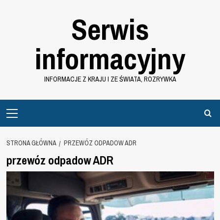
Przejdź
Serwis
do
treści
informacyjny
INFORMACJE Z KRAJU I ZE ŚWIATA, ROZRYWKA
Primary
Menu
STRONA GŁÓWNA
PRZEWÓZ ODPADOW ADR
przewóz odpadow ADR