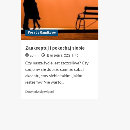
Porady Randkowe
Zaakceptuj i pokochaj siebie
admin
12 września, 2022
0
Czy nasze życie jest szczęśliwe? Czy
czujemy się dobrze sami ze sobą i
akceptujemy siebie takimi jakimi
jesteśmy? Nie warto...
Dowiedz
Dowiedz się więcej
się
więcej
o
Zaakceptuj
i
pokochaj
siebie