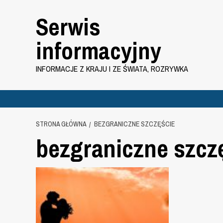
Przejdź
Serwis
do
treści
informacyjny
INFORMACJE Z KRAJU I ZE ŚWIATA, ROZRYWKA
STRONA GŁÓWNA
BEZGRANICZNE SZCZĘŚCIE
bezgraniczne szcz