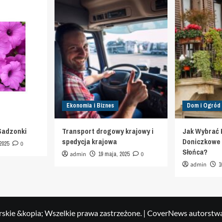
Ekonomia i Biznes
Dom i Ogród
Sadzonki
Transport drogowy krajowy i
Jak Wybrać 
spedycja krajowa
Doniczkowe d
2025
0
Słońca?
admin
19 maja, 2025
0
admin
1
skie &kopia; Wszelkie prawa zastrzeżone.
|
CoverNews
autorstw