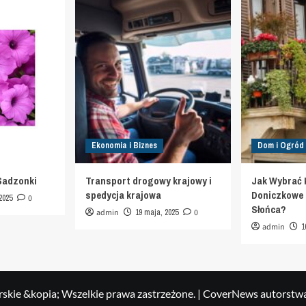
Ekonomia i Biznes
Dom i Ogród
Sadzonki
Transport drogowy krajowy i
Jak Wybrać 
spedycja krajowa
Doniczkowe d
2025
0
Słońca?
admin
19 maja, 2025
0
admin
1
skie &kopia; Wszelkie prawa zastrzeżone.
|
CoverNews
autorstw