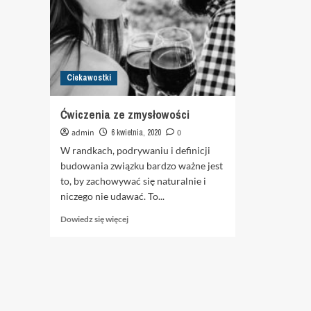
Ciekawostki
Ćwiczenia ze zmysłowości
admin
6 kwietnia, 2020
0
W randkach, podrywaniu i definicji
budowania związku bardzo ważne jest
to, by zachowywać się naturalnie i
niczego nie udawać. To...
Dowiedz
Dowiedz się więcej
się
więcej
o
Ćwiczenia
ze
zmysłowości