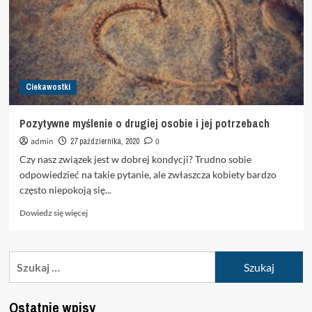
Ciekawostki
Pozytywne myślenie o drugiej osobie i jej potrzebach
admin
27 października, 2020
0
Czy nasz związek jest w dobrej kondycji? Trudno sobie
odpowiedzieć na takie pytanie, ale zwłaszcza kobiety bardzo
często niepokoją się...
Dowiedz
Dowiedz się więcej
się
więcej
o
Szukaj:
Pozytywne
myślenie
o
Ostatnie wpisy
drugiej