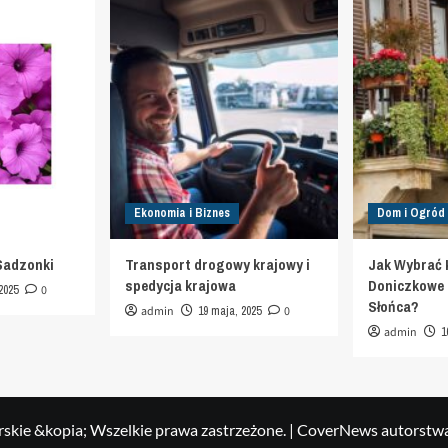
Ekonomia i Biznes
Dom i Ogród
Sadzonki
Transport drogowy krajowy i
Jak Wybrać 
spedycja krajowa
Doniczkowe d
2025
0
Słońca?
admin
19 maja, 2025
0
admin
1
skie &kopia; Wszelkie prawa zastrzeżone.
|
CoverNews
autorstw