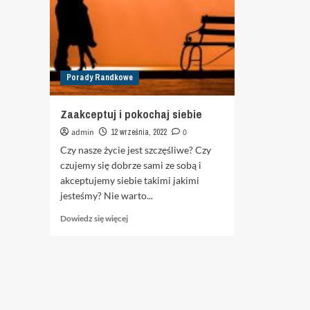
Porady Randkowe
Zaakceptuj i pokochaj siebie
admin
12 września, 2022
0
Czy nasze życie jest szczęśliwe? Czy
czujemy się dobrze sami ze sobą i
akceptujemy siebie takimi jakimi
jesteśmy? Nie warto...
Dowiedz
Dowiedz się więcej
się
więcej
o
Zaakceptuj
i
pokochaj
siebie