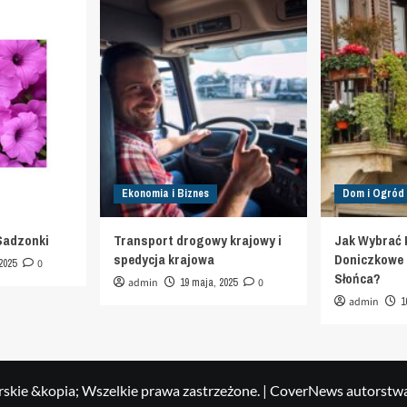
Ekonomia i Biznes
Dom i Ogród
Sadzonki
Transport drogowy krajowy i
Jak Wybrać 
spedycja krajowa
Doniczkowe d
2025
0
Słońca?
admin
19 maja, 2025
0
admin
1
skie &kopia; Wszelkie prawa zastrzeżone.
|
CoverNews
autorstw