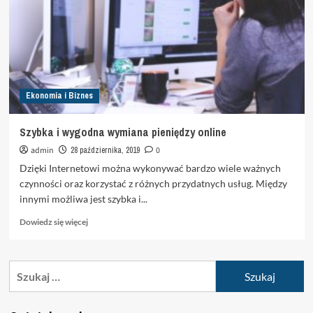
Ekonomia i Biznes
Szybka i wygodna wymiana pieniędzy online
admin
28 października, 2019
0
Dzięki Internetowi można wykonywać bardzo wiele ważnych
czynności oraz korzystać z różnych przydatnych usług. Między
innymi możliwa jest szybka i...
Dowiedz
Dowiedz się więcej
się
więcej
o
Szukaj:
Szybka
i
wygodna
wymiana