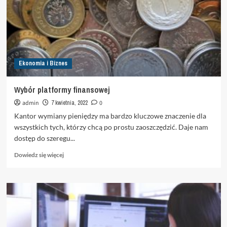
Ekonomia i Biznes
Wybór platformy finansowej
admin
7 kwietnia, 2022
0
Kantor wymiany pieniędzy ma bardzo kluczowe znaczenie dla
wszystkich tych, którzy chcą po prostu zaoszczędzić. Daje nam
dostęp do szeregu...
Dowiedz
Dowiedz się więcej
się
więcej
o
Wybór
platformy
finansowej