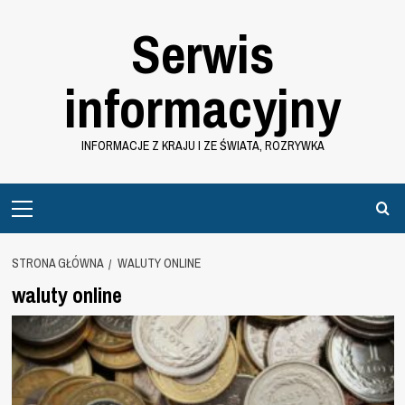
Przejdź
Serwis
do
treści
informacyjny
INFORMACJE Z KRAJU I ZE ŚWIATA, ROZRYWKA
Primary
Menu
STRONA GŁÓWNA
WALUTY ONLINE
waluty online